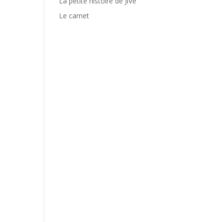
La petite histoire de JiVé
Le carnet