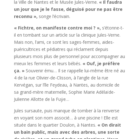
la Ville de Nantes et le Musée Jules-Verne.
« Il faudra
un jour que je le fasse, déguisé pour ne pas être
reconnu »,
songe l’écrivain.
« Fichtre, on manifeste contre moi ? »,
s’étonne-t-
il en tombant sur un article sur la clinique Jules-Verne.
Mais non, l’ami, ce sont les sages-femmes, aides-
puéricultrices et pédiatres qui réclament depuis
plusieurs mois plus de personnel pour accompagner au
mieux les femmes et leurs bébés.
« Ouf, je préfère
ça. »
Souvenir ému… Il se rappelle lui-même être né au
4 de la rue Olivier-de-Clisson, à l’angle de la rue
Kervégan, sur l’île Feydeau, à Nantes, au domicile de
sa grand-mère maternelle, Sophie Marie Adélaïde-
Julienne Allotte de la Fuÿe…
Jules sursaute, puis manque de tomber à la renverse
en voyant son nom associé… à une piscine ! Elle est
située dans le quartier Doulon, à Nantes.
« On dirait
un bain public, mais avec des arbres, une sorte