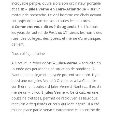
incroyable périple, ouvre alors son ordinateur portable
et saisit
« Jules Verne en Loire-Atlantique »
sur un
moteur de recherche. Le vieil homme est ébahi devant
cet objet qu’il examine sous toutes les coutures.
« Comment vous dites ? Gougueule ? »
Là, sous
e
les yeux de l’auteur de
Paris au XX
siècle
, les noms des
rues, des collèges, des lycées, et même d’une clinique,
défilent…
Rue, collège, piscine…
À Orvault, le foyer de vie
« Jules-Verne »
accueille en
journée des personnes en situation de handicap. À
Nantes, un collège et un lycée portent son nom. Il y a
aussi une rue Jules-Verne à Orvault et à La Chapelle-
sur-Erdre, un boulevard Jules-Verne à Nantes… Il existe
même un
« circuit Jules Verne »
. Ce circuit, en une
douzaine d’étapes, permet de retrouver les lieux que
l’écrivain a fréquentés et ceux qui l’ont inspiré : il a été
mis en place par le service Patrimoine et Tourisme de